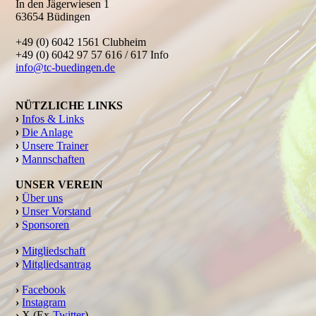
In den Jägerwiesen 1
63654 Büdingen
+49 (0) 6042 1561 Clubheim
+49 (0) 6042 97 57 616 / 617 Info
info@tc-buedingen.de
NÜTZLICHE LINKS
›
Infos & Links
›
Die Anlage
›
Unsere Trainer
›
Mannschaften
UNSER VEREIN
›
Über uns
›
Unser Vorstand
›
Sponsoren
›
Mitgliedschaft
›
Mitgliedsantrag
›
Facebook
›
Instagram
›
X (Ex-
Twitter
)