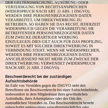
DER GELTENDMACHUNG, AUSÜBUNG ODER
VERTEIDIGUNG VON RECHTSANSPRÜCHEN
(WIDERSPRUCH NACH ART. 21 ABS. 1 DSGVO).
WERDEN IHRE PERSONENBEZOGENEN DATEN
VERARBEITET, UM DIREKTWERBUNG ZU
BETREIBEN, SO HABEN SIE DAS RECHT, JEDERZEIT
WIDERSPRUCH GEGEN DIE VERARBEITUNG SIE
BETREFFENDER PERSONENBEZOGENER DATEN
ZUM ZWECKE DERARTIGER WERBUNG
EINZULEGEN; DIES GILT AUCH FÜR DAS PROFILING,
SOWEIT ES MIT SOLCHER DIREKTWERBUNG IN
VERBINDUNG STEHT. WENN SIE WIDERSPRECHEN,
WERDEN IHRE PERSONENBEZOGENEN DATEN
ANSCHLIESSEND NICHT MEHR ZUM ZWECKE DER
DIREKTWERBUNG VERWENDET (WIDERSPRUCH
NACH ART. 21 ABS. 2 DSGVO).
Beschwerderecht bei der zuständigen
Aufsichtsbehörde
Im Falle von Verstößen gegen die DSGVO steht den
Betroffenen ein Beschwerderecht bei einer Aufsichtsbehörde,
insbesondere in dem Mitgliedstaat ihres gewöhnlichen
Aufenthalts, ihres Arbeitsplatzes oder des Orts des
mutmaßlichen Verstoßes zu. Das Beschwerderecht besteht
unbeschadet anderweitiger verwaltungsrechtlicher oder