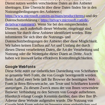
Dienst nutzen werden verschiedene Daten an den Anbieter
übertragen. Eine Übersicht über diese Daten finden Sie in den
Nutzungsbedingungen des Anbieters (
https://www.microsoft.com/en-us/maps/product/terms
) und der
Datenschutzerklärung (
https://privacy.microsoft.com/de-
de/privacystatement
). Wenn Sie bei den entsprechenden
Diensten, auch außerhalb dieser Webseite, eingeloggt sind,
können Sie durch diese Anbieter identifiziert werden. Bitte
informieren Sie sich über die Nutzungs- und
Datenschutzbedingungen der Anbieter über diese Möglichkeit.
Wir haben keinen Einfluss auf Art und Umfang der durch
diesen Dienst verarbeiteten Daten, die Art der Verarbeitung und
Nutzung oder die Weitergabe dieser Daten an Dritte. Auch
haben wir insoweit keine effektiven Kontrollmöglichkeiten.
Google Webfonts
Diese Seite nutzt zur einheitlichen Darstellung von Schriftarten
so genannte Web Fonts, die von Google bereitgestellt werden.
Beim Aufruf einer Seite lädt Ihr Browser die benötigten Web
Fonts in ihren Browsercache, um Texte und Schriftarten korrekt
anzuzeigen. Zu diesem Zweck muss der von Ihnen verwendete
Browser Verbindung zu den Servern von Google aufnehmen.
Hierdurch erlangt Google Kenntnis darüber, dass über Ihre IP-
Adresse diese Website aufgerufen wurde. Die Nutzung von
Google Web Fonts erfolgt im Interesse einer einheitlichen und