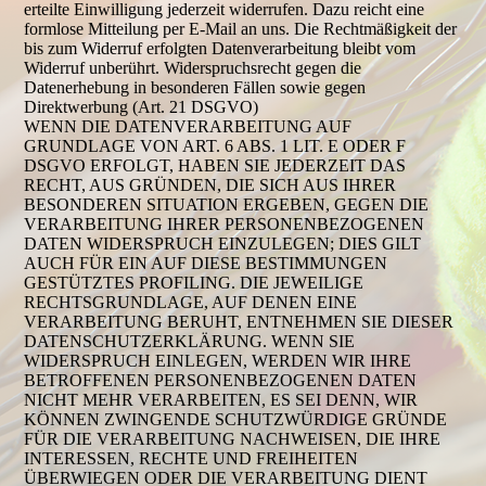
erteilte Einwilligung jederzeit widerrufen. Dazu reicht eine
formlose Mitteilung per E-Mail an uns. Die Rechtmäßigkeit der
bis zum Widerruf erfolgten Datenverarbeitung bleibt vom
Widerruf unberührt. Widerspruchsrecht gegen die
Datenerhebung in besonderen Fällen sowie gegen
Direktwerbung (Art. 21 DSGVO)
WENN DIE DATENVERARBEITUNG AUF
GRUNDLAGE VON ART. 6 ABS. 1 LIT. E ODER F
DSGVO ERFOLGT, HABEN SIE JEDERZEIT DAS
RECHT, AUS GRÜNDEN, DIE SICH AUS IHRER
BESONDEREN SITUATION ERGEBEN, GEGEN DIE
VERARBEITUNG IHRER PERSONENBEZOGENEN
DATEN WIDERSPRUCH EINZULEGEN; DIES GILT
AUCH FÜR EIN AUF DIESE BESTIMMUNGEN
GESTÜTZTES PROFILING. DIE JEWEILIGE
RECHTSGRUNDLAGE, AUF DENEN EINE
VERARBEITUNG BERUHT, ENTNEHMEN SIE DIESER
DATENSCHUTZERKLÄRUNG. WENN SIE
WIDERSPRUCH EINLEGEN, WERDEN WIR IHRE
BETROFFENEN PERSONENBEZOGENEN DATEN
NICHT MEHR VERARBEITEN, ES SEI DENN, WIR
KÖNNEN ZWINGENDE SCHUTZWÜRDIGE GRÜNDE
FÜR DIE VERARBEITUNG NACHWEISEN, DIE IHRE
INTERESSEN, RECHTE UND FREIHEITEN
ÜBERWIEGEN ODER DIE VERARBEITUNG DIENT