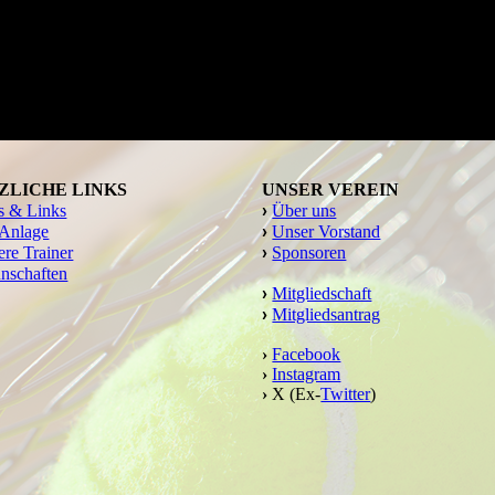
ZLICHE LINKS
UNSER VEREIN
›
s & Links
Über uns
›
 Anlage
Unser Vorstand
›
re Trainer
Sponsoren
nschaften
›
Mitgliedschaft
›
Mitgliedsantrag
›
Facebook
›
Instagram
›
X (Ex-
Twitter
)