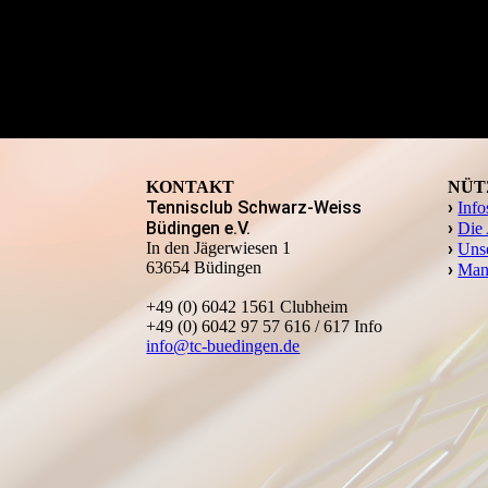
KONTAKT
NÜT
Tennisclub Schwarz-Weiss
›
Info
Büdingen e.V.
›
Die
In den Jägerwiesen 1
›
Unse
63654 Büdingen
›
Man
+49 (0) 6042 1561 Clubheim
+49 (0) 6042 97 57 616 / 617 Info
info@tc-buedingen.de